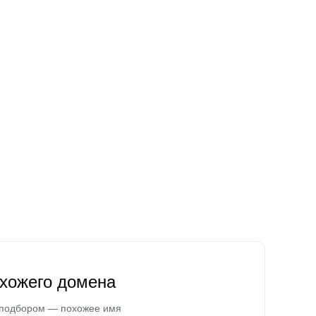
охожего домена
 подбором — похожее имя