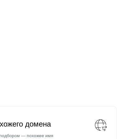
охожего домена
 подбором — похожее имя